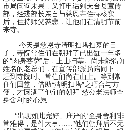
市局问询未果，又打电话到天台县宣传
部，经裘部长亲自与慈恩寺住持核实
后，住持师父慈悲，让他们在清明节前
来寺。
今天是慈恩寺清明扫塔扫墓的日
子，寺院常住们在朝拜了已出缸一年多
的“肉身菩萨”后，上山扫墓。尚未能得知
姓名的老总们，在宣传部派员陪同下，
赶到寺院时、常住们尚在山上。等到常
住们回堂，借助“清明扫塔”之巧合与方
便，才圆满了他们的朝拜“慈公老法师全
身舍利”的心愿。
“出现如此完好、庄严的‘全身舍利’非
常难得，是件大事……”他们朝拜后不无