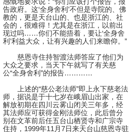
感慨地要求说：“你们应该打个报告，报
告政府。这‘全身舍利’不但是寺院的、佛
教的，更是天台山的、也是浙江的、社
会的，很难得！尤其是在浙江，以前出
现过吗……你们不能捂着，要让‘全身舍
利’利益大众，让有兴趣的人们来瞻仰。”
慈恩寺住持智渡法师答应了他们为
大众之要求，当天下午就写了有关慈
公“全身舍利”的报告…………
上述的“慈公老法师”即上永下慈老法
师，据说是于十七岁在峨眉山出家，在
解放初期在四川云雾山闭关三年多，经
其法师应可获得金刚法师位，此后曾分
别在文革前后任五台山栖贤寺和广宗寺
住持，1999年11月7日来天台山慈恩寺驻