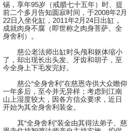
锡，享年95岁（戒腊七十五年）时、提
前二个多月告知圆寂时间，于2008年2月
22日入坐化缸，2011年2月24日出缸，
成就肉身不腐（即世称之肉身菩萨、全
身舍利）。
慈公老法师出缸时头颅和躯体缩小
了，却出现长出头发、牙齿和胡子，至
今全身上下毛发完好。
慈公“全身舍利”在慈恩寺供大众瞻仰
一年多后，至今并无异样；考虑到江南
山上湿度较大，因各方信众要求，近日
开始为其全身舍利装金。
其“全身舍利”装金由其得法弟子、慈
恩寺住持智渡法师亲自主持实施，拟保