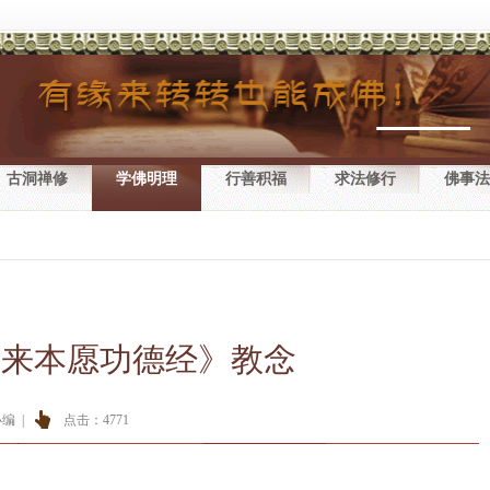
古洞禅修
学佛明理
行善积福
求法修行
佛事法
如来本愿功德经》教念
编 |
点击：
4771