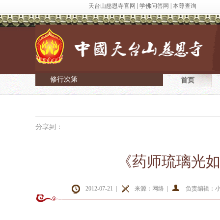
|
|
天台山慈恩寺官网
学佛问答网
本尊查询
修行次第
首页
分享到：
《药师琉璃光
2012-07-21 |
来源：网络 |
负责编辑：小